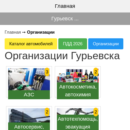
Главная
Гурьевск ...
Главная
➙
Организации
Каталог автомобилей
ПДД 2026
Организации
Организации Гурьевска
3
2
Автокосметика,
АЗС
автохимия
2
2
Автотехпомощь,
Автосервис,
эвакуация