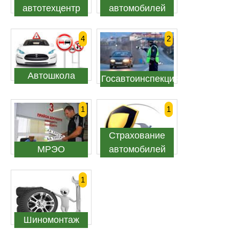
автотехцентр
автомобилей
4
2
Автошкола
Госавтоинспекция
1
1
Страхование
МРЭО
автомобилей
1
Шиномонтаж